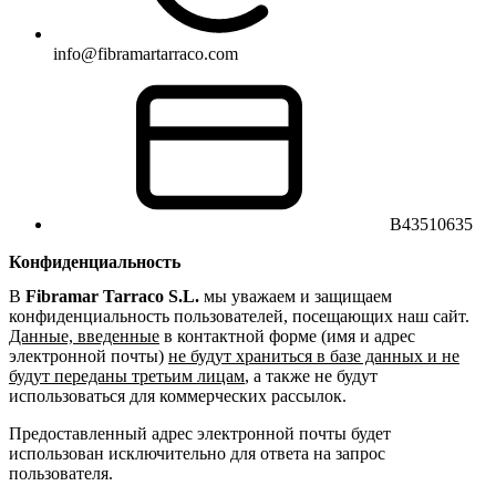
inf
o@f
ibr
ama
rta
rra
co.
com
B43510635
Конфиденциальность
В
Fibramar Tarraco S.L.
мы уважаем и защищаем
конфиденциальность пользователей, посещающих наш сайт.
Данные, введенные
в контактной форме (имя и адрес
электронной почты)
не будут храниться в базе данных и не
будут переданы третьим лицам
, а также не будут
использоваться для коммерческих рассылок.
Предоставленный адрес электронной почты будет
использован исключительно для ответа на запрос
пользователя.